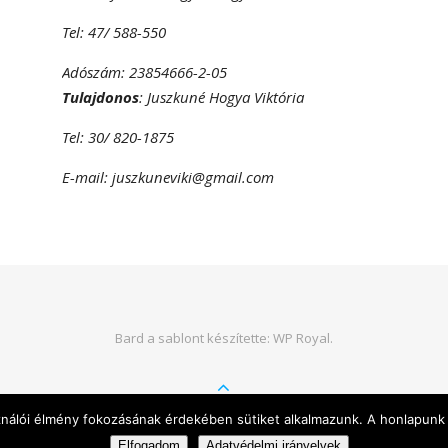
Tel: 47/ 588-550
Adószám: 23854666-2-05
Tulajdonos
: Juszkuné Hogya Viktória
Tel: 30/ 820-1875
E-mail: juszkuneviki@gmail.com
Bard a sablont készítette:
WP Royal
.
VISSZA A TETEJÉRE
ználói élmény fokozásának érdekében sütiket alkalmazunk. A honlapunk 
Elfogadom
Adatvédelmi irányelvek