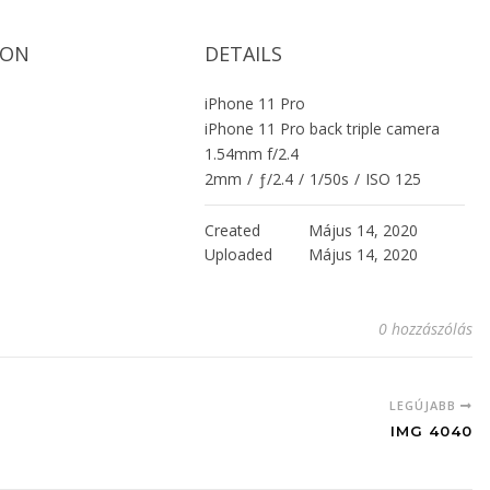
ION
DETAILS
iPhone 11 Pro
iPhone 11 Pro back triple camera
1.54mm f/2.4
2mm
/
ƒ/2.4
/
1/50s
/
ISO 125
Created
Május 14, 2020
Uploaded
Május 14, 2020
0 hozzászólás
LEGÚJABB
IMG 4040