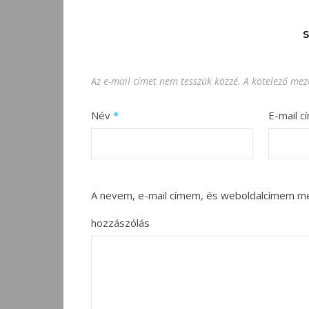
Az e-mail címet nem tesszük közzé.
A kötelező me
Név
*
E-mail c
A nevem, e-mail címem, és weboldalcímem m
hozzászólás