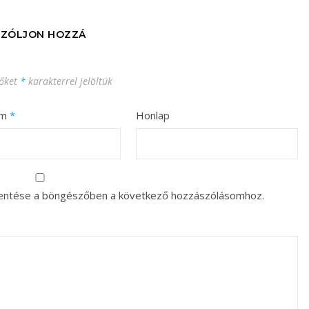
SZÓLJON HOZZÁ
zőket
*
karakterrel jelöltük
ím
*
Honlap
entése a böngészőben a következő hozzászólásomhoz.