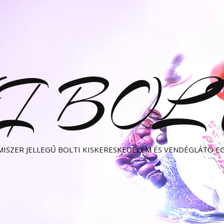
I BO
MISZER JELLEGŰ BOLTI KISKERESKEDELEM ÉS VENDÉGLÁTÓ E