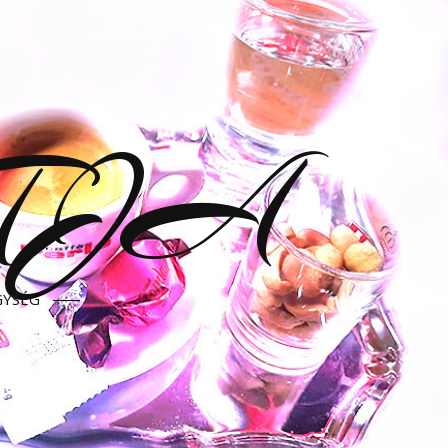
LTJA
GYSÉG