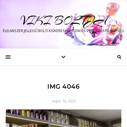
VIKI BOLTJA
ÉLELMISZER JELLEGŰ BOLTI KISKERESKEDELEM ÉS VENDÉGLÁTÓ EGYSÉG
IMG 4046
május 14, 2020