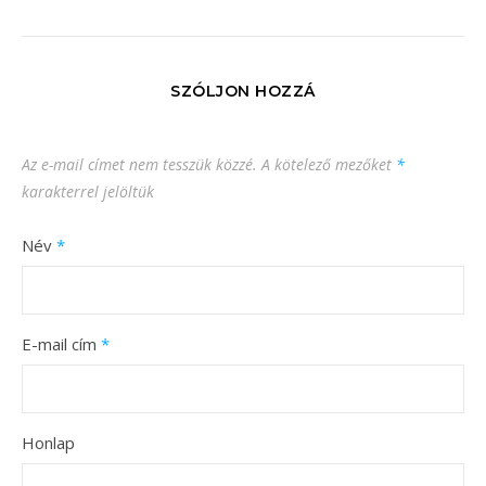
SZÓLJON HOZZÁ
Az e-mail címet nem tesszük közzé.
A kötelező mezőket
*
karakterrel jelöltük
Név
*
E-mail cím
*
Honlap