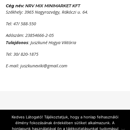
Cég név
: NRV MIX MINIMARKET KFT
Székhely: 3965 Nagyrozvágy, Rákóczi u. 64.
Tel: 47/ 588-550
Adószám: 23854666-2-05
Tulajdonos
: Juszkuné Hogya Viktória
Tel: 30/ 820-1875
E-mail: juszkuneviki@gmail.com
Bard a sablont készítette:
WP Royal
.
Kedves Látogató! Tájékoztatjuk, hogy a honlap felhasználói
élmény fokozásának érdekében sütiket alkalmazunk. A
honlapunk használatával ön a tájékoztatásunkat tudomásul