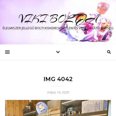
VIKI BOLTJA
ÉLELMISZER JELLEGŰ BOLTI KISKERESKEDELEM ÉS VENDÉGLÁTÓ EGYSÉG
IMG 4042
május 14, 2020