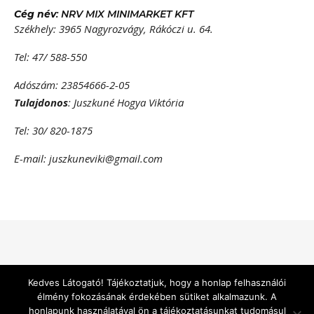
Cég név
: NRV MIX MINIMARKET KFT
Székhely: 3965 Nagyrozvágy, Rákóczi u. 64.
Tel: 47/ 588-550
Adószám: 23854666-2-05
Tulajdonos
: Juszkuné Hogya Viktória
Tel: 30/ 820-1875
E-mail: juszkuneviki@gmail.com
Bard a sablont készítette:
WP Royal
.
Kedves Látogató! Tájékoztatjuk, hogy a honlap felhasználói
élmény fokozásának érdekében sütiket alkalmazunk. A
honlapunk használatával ön a tájékoztatásunkat tudomásul