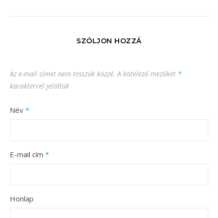
SZÓLJON HOZZÁ
Az e-mail címet nem tesszük közzé.
A kötelező mezőket
*
karakterrel jelöltük
Név
*
E-mail cím
*
Honlap