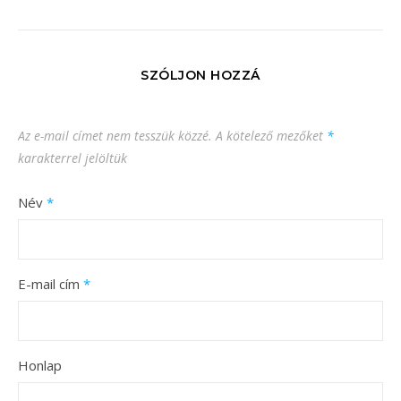
SZÓLJON HOZZÁ
Az e-mail címet nem tesszük közzé.
A kötelező mezőket
*
karakterrel jelöltük
Név
*
E-mail cím
*
Honlap