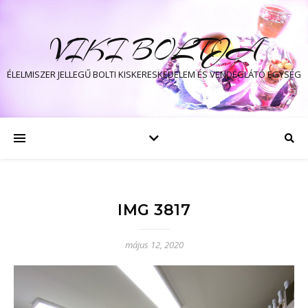
VIKI BOLTJA
ÉLELMISZER JELLEGŰ BOLTI KISKERESKEDELEM ÉS VENDÉGLÁTÓ EGYSÉG
IMG 3817
május 12, 2020