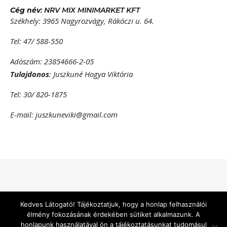
Cég név
: NRV MIX MINIMARKET KFT
Székhely: 3965 Nagyrozvágy, Rákóczi u. 64.
Tel: 47/ 588-550
Adószám: 23854666-2-05
Tulajdonos
: Juszkuné Hogya Viktória
Tel: 30/ 820-1875
E-mail: juszkuneviki@gmail.com
Bard a sablont készítette:
WP Royal
.
Kedves Látogató! Tájékoztatjuk, hogy a honlap felhasználói
élmény fokozásának érdekében sütiket alkalmazunk. A
honlapunk használatával ön a tájékoztatásunkat tudomásul